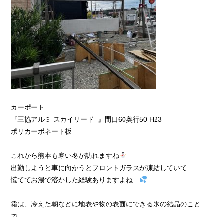
カーポート
『三協アルミ スカイリード 』間口60奥行50 H23
ポリカーボネート板
これから熊本も寒い冬が訪れますね
出勤しようと車に向かうとフロントガラスが凍結していて
慌ててお湯で溶かした経験ありますよね…
霜は、冷えた朝などに地表や物の表面にできる氷の結晶のこと
で