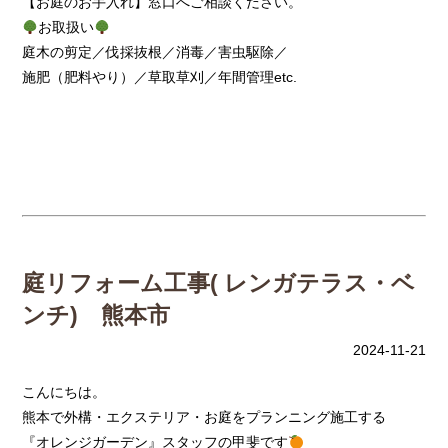
【お庭のお手入れ】窓口へご相談ください。
お取扱い
庭木の剪定／伐採抜根／消毒／害虫駆除／
施肥（肥料やり）／草取草刈／年間管理etc.
庭リフォーム工事( レンガテラス・ベ
ンチ) 熊本市
2024-11-21
こんにちは。
熊本で外構・エクステリア・お庭をプランニング施工する
『オレンジガーデン』スタッフの甲斐です