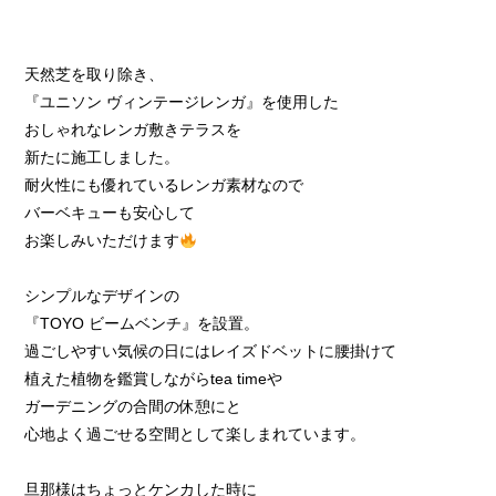
天然芝を取り除き、
『ユニソン ヴィンテージレンガ』を使用した
おしゃれなレンガ敷きテラスを
新たに施工しました。
耐火性にも優れているレンガ素材なので
バーベキューも安心して
お楽しみいただけます
シンプルなデザインの
『TOYO ビームベンチ』を設置。
過ごしやすい気候の日にはレイズドベットに腰掛けて
植えた植物を鑑賞しながらtea timeや
ガーデニングの合間の休憩にと
心地よく過ごせる空間として楽しまれています。
旦那様はちょっとケンカした時に