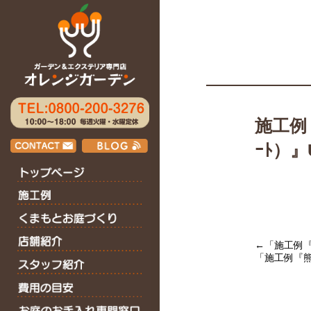
施工例
ｰﾄ）
←「
施工例『
「
施工例『熊