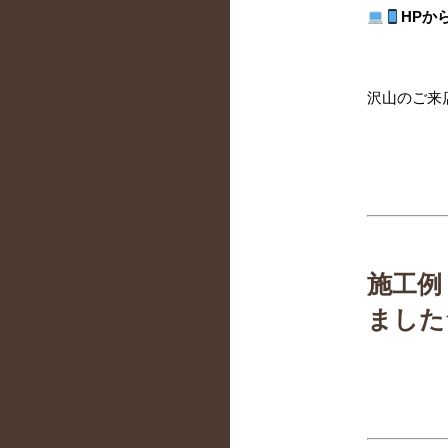
HPか
沢山のご来
施工例
ました