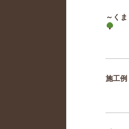
～くま
施工例