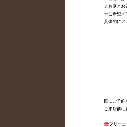
☆お庭とお
☆ご希望メ
具体的にア
既にご予約
ご来店前に
フリー