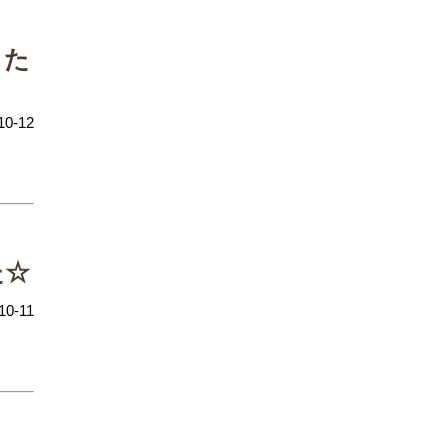
した
10-12
た☆
10-11