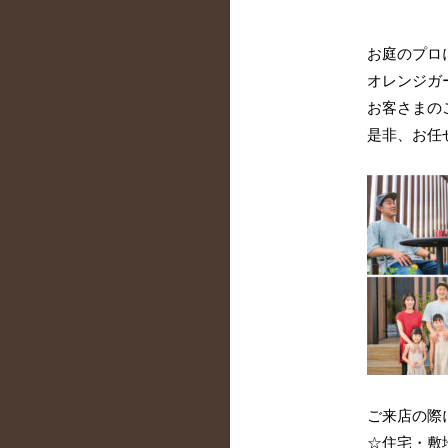
お庭のプロ
オレンジガ
お客さまの
是非、お任
ご来店の際
☆住宅・敷