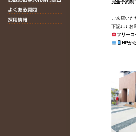
完全予約制
ご来店いた
下記↓↓↓
フリー
HPか
—————