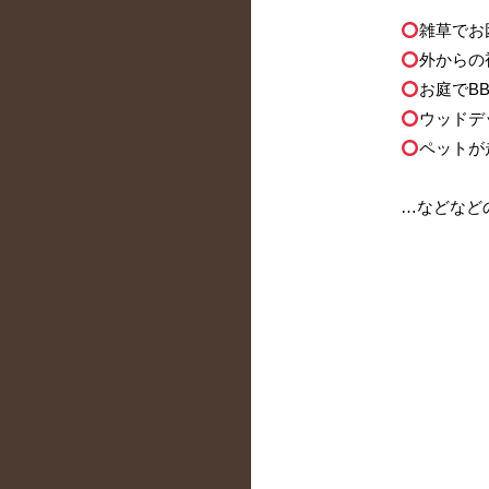
雑草でお
外からの
お庭でB
ウッドデ
ペットが
…などなど