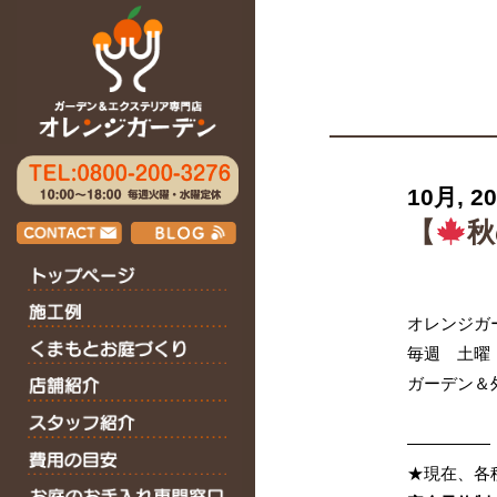
10月, 2
【
秋
オレンジガ
毎週 土曜
ガーデン＆
—————
★現在、各