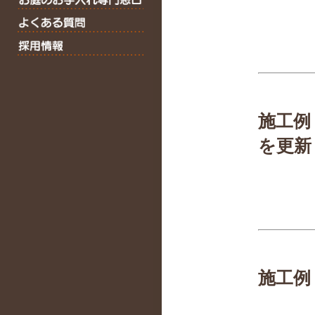
施工例
を更新
施工例