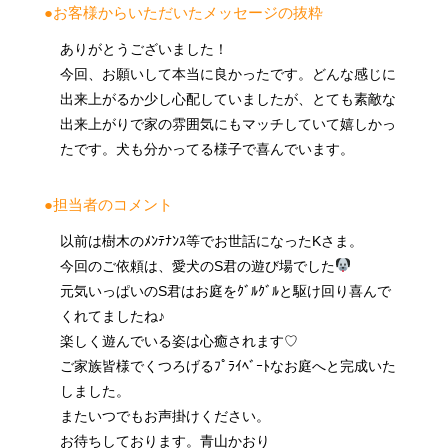
●お客様からいただいたメッセージの抜粋
ありがとうございました！
今回、お願いして本当に良かったです。どんな感じに
出来上がるか少し心配していましたが、とても素敵な
出来上がりで家の雰囲気にもマッチしていて嬉しかっ
たです。犬も分かってる様子で喜んでいます。
●担当者のコメント
以前は樹木のﾒﾝﾃﾅﾝｽ等でお世話になったKさま。
今回のご依頼は、愛犬のS君の遊び場でした
元気いっぱいのS君はお庭をｸﾞﾙｸﾞﾙと駆け回り喜んで
くれてましたね♪
楽しく遊んでいる姿は心癒されます♡
ご家族皆様でくつろげるﾌﾟﾗｲﾍﾞｰﾄなお庭へと完成いた
しました。
またいつでもお声掛けください。
お待ちしております。青山かおり