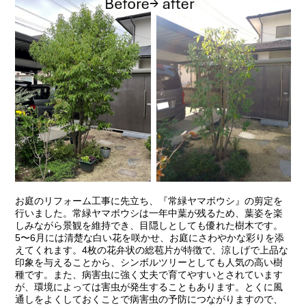
お庭のリフォーム工事に先立ち、『常緑ヤマボウシ』の剪定を
行いました。常緑ヤマボウシは一年中葉が残るため、葉姿を楽
しみながら景観を維持でき、目隠しとしても優れた樹木です。
5〜6月には清楚な白い花を咲かせ、お庭にさわやかな彩りを添
えてくれます。4枚の花弁状の総苞片が特徴で、涼しげで上品な
印象を与えることから、シンボルツリーとしても人気の高い樹
種です。また、病害虫に強く丈夫で育てやすいとされています
が、環境によっては害虫が発生することもあります。とくに風
通しをよくしておくことで病害虫の予防につながりますので、