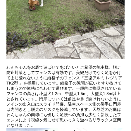
わんちゃんをお庭で遊ばせてあげたいとご希望の施主様。脱走
防止対策としてフェンスは有効です。美観だけでなく足をかけ
てよじ登れないように縦格子のフェンス『三協アルミ レジリア
TK2型 』を採用しています。縦格子の隙間が広いとすり抜けて
しまうので体格に合わせて選びます。一般的に推奨されている
フェンスの高さは小型犬1.2m、中型犬1.5m、大型犬1.8m以上
とされています。門扉については前足や鼻で開けれないように
メインの出入口はスライド門扉、駐車スペース側の勝手口門扉
は内開きとし脱走のリスクを軽減しています。天然芝のお庭は
わんちゃんの肉球にも優しく足腰への負担も少なく新設したフ
ェンスにより視線を気にせず思いっきり遊べるリラックス空間
となりました。