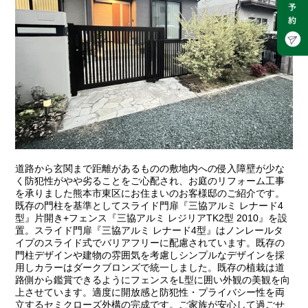
道路から玄関まで距離があるものの敷地内への侵入障壁が少な
く防犯性がやや劣ることをご心配され、お庭のリフォーム工事
を承りました熊本市東区にお住まいのお客様邸のご紹介です。
既存の門柱を基準としてスライド門扉『三協アルミ レナード4
型』片開き+フェンス『三協アルミ レジリアTK2型 2010』を設
置。スライド門扉『三協アルミ レナード4型』はノンレールタ
イプのスライド式でバリアフリーに配慮されています。既存の
門柱デザインや建物の雰囲気を考慮しシンプルなデザインを採
用しカラーはダークブロンズで統一しました。既存の植栽は道
路側から鑑賞できるようにフェンスをL型に囲い外観の美観を向
上させています。適度に開放感と防犯性・プライバシー性を両
立するセミクローズ外構の完成です。ご家族が安心して過ごせ