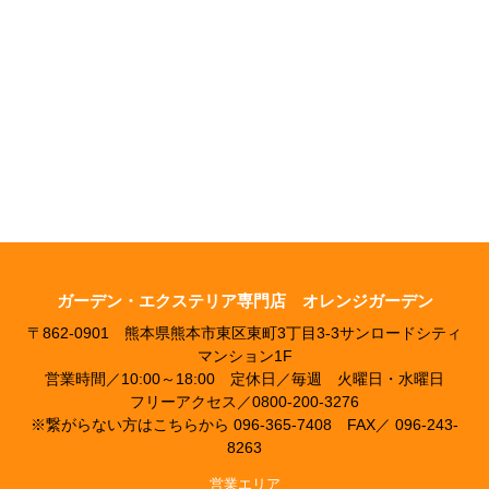
ガーデン・エクステリア専門店 オレンジガーデン
〒862-0901 熊本県熊本市東区東町3丁目3-3サンロードシティ
マンション1F
営業時間／10:00～18:00 定休日／毎週 火曜日・水曜日
フリーアクセス／0800-200-3276
※繋がらない方はこちらから 096-365-7408 FAX／ 096-243-
8263
営業エリア
熊本市および近郊、熊本市、合志市、大津町、菊陽町、
西原村、御船町、嘉島町、益城町、甲佐町など
※その他の地域の方もご相談に応じます。
Copyright(C) 2016 ORANGE GARDEN All Rights Reserved.