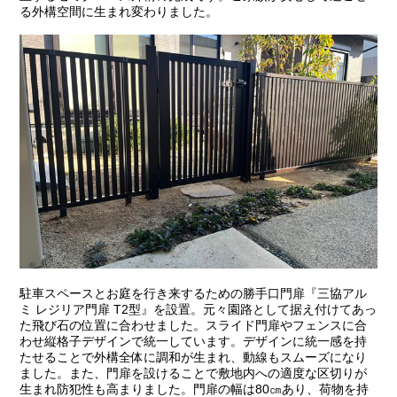
る外構空間に生まれ変わりました。
駐車スペースとお庭を行き来するための勝手口門扉『三協アル
ミ レジリア門扉 T2型』を設置。元々園路として据え付けてあっ
た飛び石の位置に合わせました。スライド門扉やフェンスに合
わせ縦格子デザインで統一しています。デザインに統一感を持
たせることで外構全体に調和が生まれ、動線もスムーズになり
ました。また、門扉を設けることで敷地内への適度な区切りが
生まれ防犯性も高まりました。門扉の幅は80㎝あり、荷物を持